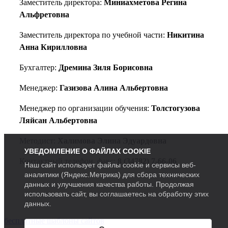
Заместитель директора:
Миниахметова Регина
Альфретовна
Заместитель директора по учебной части:
Никитина
Анна Кирилловна
Бухгалтер:
Дремина Зиля Борисовна
Менеджер:
Газизова Алина Альбертовна
Менеджер по организации обучения:
Толстогузова
Ляйсан Альбертовна
Методист:
Халимова Элина Эдуардовна
УВЕДОМЛЕНИЕ О ФАЙЛАХ COOKIE
Контактный телефон, факс:
8 (34782) 7-66-06
Наш сайт использует файлы cookie и сервисы веб-
аналитики (Яндекс.Метрика) для сбора технических
данных и улучшения качества работы. Продолжая
использовать сайт, вы соглашаетесь на обработку этих
данных.
бесплатные шаблоны сайтов