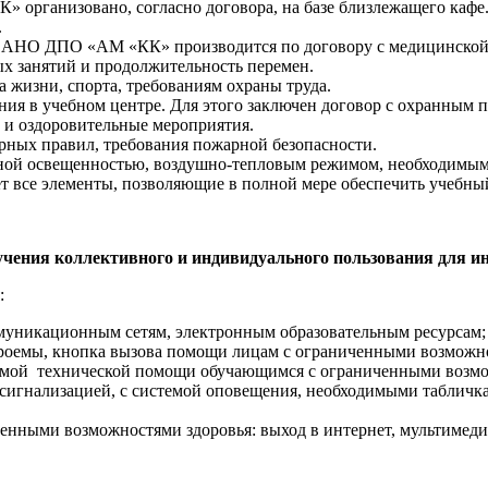
рганизовано, согласно договора, на базе близлежащего кафе. 
.
в АНО ДПО «АМ «КК» производится по договору с медицинско
ых занятий и продолжительность перемен.
а жизни, спорта, требованиям охраны труда.
ния в учебном центре. Для этого заключен договор с охранны
 и оздоровительные мероприятия.
рных правил, требования пожарной безопасности.
ной освещенностью, воздушно-тепловым режимом, необходимым
все элементы, позволяющие в полной мере обеспечить учебный
учения коллективного и индивидуального пользования для 
:
уникационным сетям, электронным образовательным ресурсам;
роемы, кнопка вызова помощи лицам с ограниченными возможно
ходимой технической помощи обучающимся с ограниченными воз
сигнализацией, с системой оповещения, необходимыми табличк
ченными возможностями здоровья: выход в интернет, мультимеди