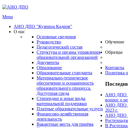
Menu
АНО ДПО "Кузница Кадров"
О нас
Основные сведения
Руководство
Обучение
Педагогический состав
Структура и органы управления
Образцы
образовательной организацией
Документы
Образование
Контакты
Образовательные стандарты
Политика о
Материально-техническое
обеспечение и оснащенность
Последни
образовательного процесса.
Доступная среда
АНО ДПО "А
Стипендии и иные виды
вопрос о ре
материальной поддержки
АНО ДПО "А
Платные образовательные услуги
2023 г.
Финансово-хозяйственная
АНО ДПО "А
деятельность
Ростехнадз
Вакантные места для приёма
В Ростехна