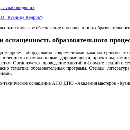
для слабовидящих
 "Кузница Кадров"
/
ьно-техническое обеспечение и оснащенность образовательного
 оснащенность образовательного процес
 кадров» оборудованы современными компьютерными технол
раниченными возможностями здоровья: доски, проекторы, компь
сетям. Организуется проведение занятий в формате лекций и с
гласно тематике образовательных программ. Стенды, литератур
биями.
о-техническое оснащение АНО ДПО «Академия мастеров «Кузни