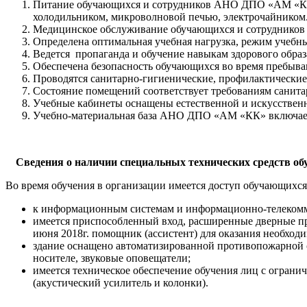
Питание обучающихся и сотрудников АНО ДПО «АМ «КК» о
холодильником, микроволновой печью, электрочайником
Медицинское обслуживание обучающихся и сотруднико
Определена оптимальная учебная нагрузка, режим учебн
Ведется пропаганда и обучение навыкам здорового образ
Обеспечена безопасность обучающихся во время пребыва
Проводятся санитарно-гигиенические, профилактические
Состояние помещений соответствует требованиям санита
Учебные кабинеты оснащены естественной и искусствен
Учебно-материальная база АНО ДПО «АМ «КК» включает 
Сведения о наличии специальных технических средств об
Во время обучения в организации имеется доступ обучающихся
к информационным системам и информационно-телекомм
имеется приспособленный вход, расширенные дверные п
июня 2018г. помощник (ассистент) для оказания необ
здание оснащено автоматизированной противопожарной 
носителе, звуковые оповещатели;
имеется техническое обеспечение обучения лиц с ограни
(акустический усилитель и колонки).