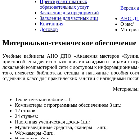
Прейскурант платных
образовательных услуг
Версия 
Заявление для предприятий
Заявление для частных лиц
АНО ДПО
Квитанция
О нас
/
Договор
Материал
Материально-техническое обеспечение и
Учебные кабинеты АНО ДПО «Академия мастеров «Кузница
приспособлены для использования инвалидами и лицами с ог
локальной компьютерной сети с доступом к информационным 
того, имеются: библиотека, стенды и наглядные пособия со
отдельный класс для практических занятий с наглядными посо
Материальн
Теоретический кабинет- 1;
Компьютеры с программным обеспечением 3 шт.;
12 столов;
24 стульев:
Настенная ученическая доска- 1шт;
Мультимедийные средства, сканеры – 3шт.;
Web-камеры -3шт.;
Наушники -3шт.