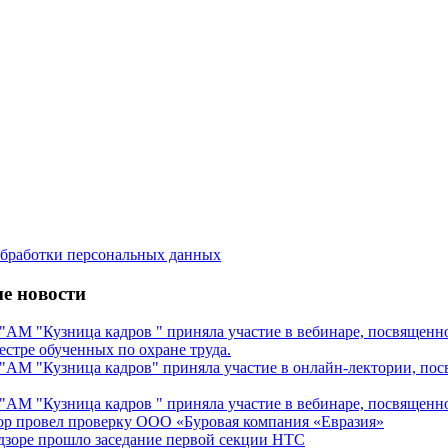
бработки персональных данных
е новости
М "Кузница кадров " приняла участие в вебинаре, посвященном
естре обученных по охране труда.
М "Кузница кадров" приняла участие в онлайн-лектории, посв
М "Кузница кадров " приняла участие в вебинаре, посвященном
ор провел проверку ООО «Буровая компания «Евразия»
дзоре прошло заседание первой секции НТС